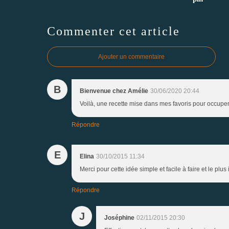
Commenter cet article
Ajouter un commentaire
B
Bienvenue chez Amélie
30/06/2020 20:44
Voilà, une recette mise dans mes favoris pour occuper 
Répondre
E
Elina
30/10/2015 11:34
Merci pour cette idée simple et facile à faire et le plu
Répondre
J
Joséphine
02/11/2015 20:30