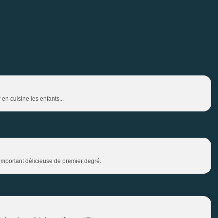
en cuisine les enfants...
s important délicieuse de premier degré.