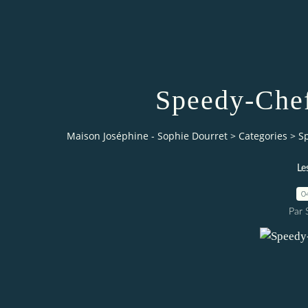
Speedy-Ch
Maison Joséphine - Sophie Dourret
>
Categories
>
S
Le
0
Par