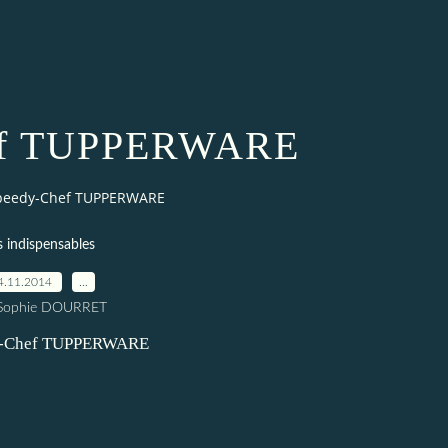
ef TUPPERWARE
peedy-Chef TUPPERWARE
s indispensables
4.11.2014
…
 Sophie DOURRET