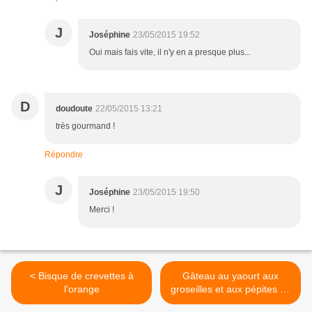
J
Joséphine
23/05/2015 19:52
Oui mais fais vite, il n'y en a presque plus...
D
doudoute
22/05/2015 13:21
très gourmand !
Répondre
J
Joséphine
23/05/2015 19:50
Merci !
< Bisque de crevettes à
Gâteau au yaourt aux
l'orange
groseilles et aux pépites de
chocolat Weiss >