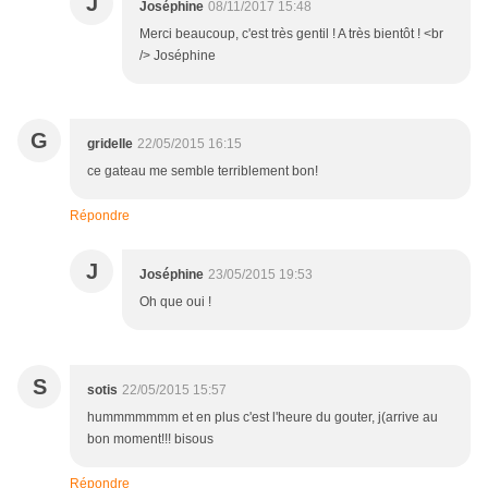
J
Joséphine
08/11/2017 15:48
Merci beaucoup, c'est très gentil ! A très bientôt ! <br
/> Joséphine
G
gridelle
22/05/2015 16:15
ce gateau me semble terriblement bon!
Répondre
J
Joséphine
23/05/2015 19:53
Oh que oui !
S
sotis
22/05/2015 15:57
hummmmmmm et en plus c'est l'heure du gouter, j(arrive au
bon moment!!! bisous
Répondre