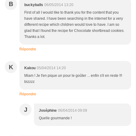
B
buckyballs
06/05/2014 13:20
First of all I would like to thank you for the content that you
have shared. I have been searching in the internet for a very
different recipe which children would love to have. I am so
glad that I found the recipe for Chocolate shortbread cookies.
Thanks a lot.
Répondre
K
Kakou
05/04/2014 14:20
Miam ! Je t'en pique un pour le goûter ... enfin s'il en reste !!!
bizzzz
Répondre
J
Joséphine
06/04/2014 09:09
Quelle gourmande !