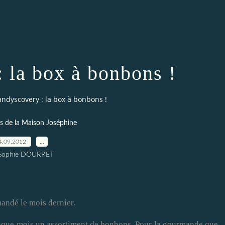
 la box à bonbons !
ndyscovery : la box à bonbons !
es de la Maison Joséphine
4.09.2012
…
 Sophie DOURRET
andé le mois dernier.
chaque mois un assortiment de bonbons. Pour la gourmande que