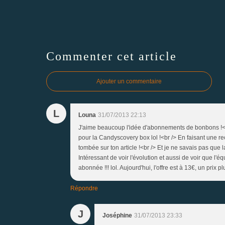
Commenter cet article
Ajouter un commentaire
L
Louna
31/07/2013 22:13
J'aime beaucoup l'idée d'abonnements de bonbons !<br
pour la Candyscovery box lol !<br /> En faisant une re
tombée sur ton article !<br /> Et je ne savais pas que
Intéressant de voir l'évolution et aussi de voir que l'
abonnée !!! lol. Aujourd'hui, l'offre est à 13€, un prix p
Répondre
J
Joséphine
31/07/2013 23:33