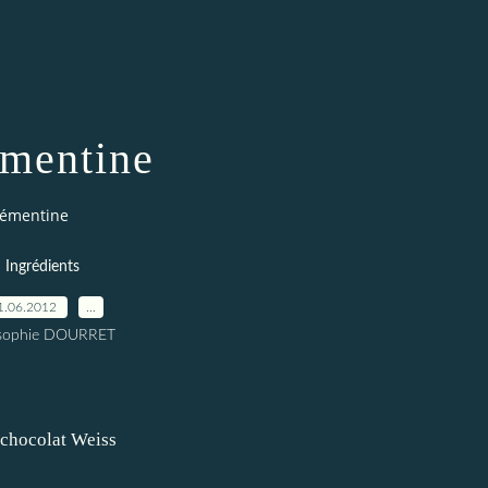
mentine
lémentine
Ingrédients
1.06.2012
…
 sophie DOURRET
 chocolat Weiss