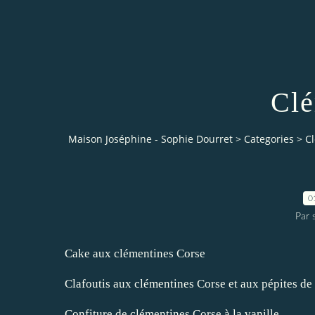
Clé
Maison Joséphine - Sophie Dourret
>
Categories
>
C
0
Par
Cake aux clémentines Corse
Clafoutis aux clémentines Corse et aux pépites de
Confiture de clémentines Corse à la vanille