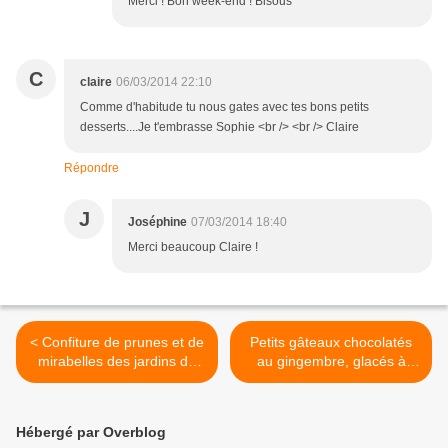
Merci ! Bon week-end ! Bisous
C
claire
06/03/2014 22:10
Comme d'habitude tu nous gates avec tes bons petits
desserts....Je t'embrasse Sophie <br /> <br /> Claire
Répondre
J
Joséphine
07/03/2014 18:40
Merci beaucoup Claire !
< Confiture de prunes et de
Petits gâteaux chocolatés
mirabelles des jardins de
au gingembre, glacés à
Marlhes
l'orange et au pralin >
Hébergé par Overblog