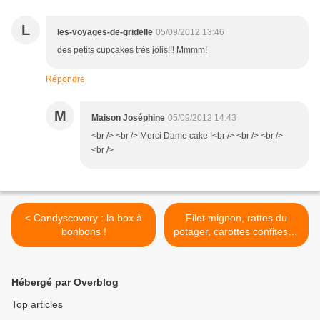
L
les-voyages-de-gridelle
05/09/2012 13:46
des petits cupcakes très jolis!!! Mmmm!
Répondre
M
Maison Joséphine
05/09/2012 14:43
<br /> <br /> Merci Dame cake !<br /> <br /> <br />
<br />
< Candyscovery : la box à
Filet mignon, rattes du
bonbons !
potager, carottes confites et
petits oignons >
Hébergé par Overblog
Top articles