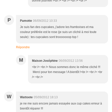
bonne journée !<br /> <br /> <br /> <br />
P
Pamotte
06/09/2012 10:33
Je suis fan des cupcakes, j'adore les framboises et ma
couleur préférée est le rose (je suis un cliché à moi toute
seule) : tes cupcakes sont trooooooop top !
Répondre
M
Maison Joséphine
06/09/2012 13:56
<br /> <br /> Nous sommes donc le même cliché !!!
Merci pour ton message ! A bientôt !<br /> <br /> <br
/> <br />
W
Wattoote
05/09/2012 18:13
je ne me suis encore jamais essayée aux cup cakes erreur à
bientôt réparer !!!