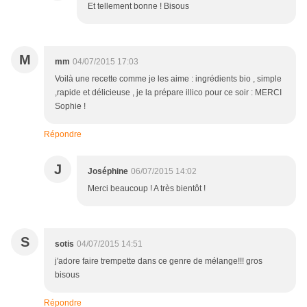
Et tellement bonne ! Bisous
M
mm
04/07/2015 17:03
Voilà une recette comme je les aime : ingrédients bio , simple
,rapide et délicieuse , je la prépare illico pour ce soir : MERCI
Sophie !
Répondre
J
Joséphine
06/07/2015 14:02
Merci beaucoup ! A très bientôt !
S
sotis
04/07/2015 14:51
j'adore faire trempette dans ce genre de mélange!!! gros
bisous
Répondre