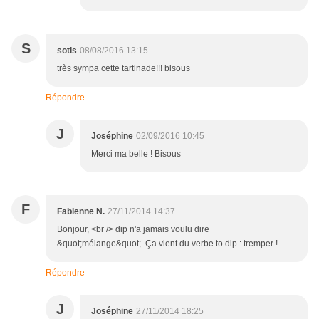
S
sotis
08/08/2016 13:15
très sympa cette tartinade!!! bisous
Répondre
J
Joséphine
02/09/2016 10:45
Merci ma belle ! Bisous
F
Fabienne N.
27/11/2014 14:37
Bonjour, <br /> dip n'a jamais voulu dire
&quot;mélange&quot;. Ça vient du verbe to dip : tremper !
Répondre
J
Joséphine
27/11/2014 18:25