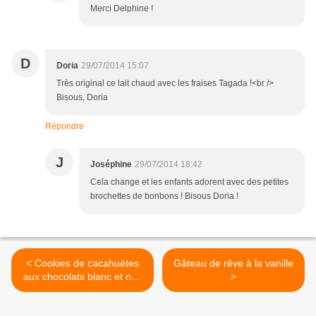
Merci Delphine !
D
Doria
29/07/2014 15:07
Très original ce lait chaud avec les fraises Tagada !<br />
Bisous, Doria
Répondre
J
Joséphine
29/07/2014 18:42
Cela change et les enfants adorent avec des petites
brochettes de bonbons ! Bisous Doria !
< Cookies de cacahuètes
Gâteau de rêve à la vanille
aux chocolats blanc et noir
>
Weiss