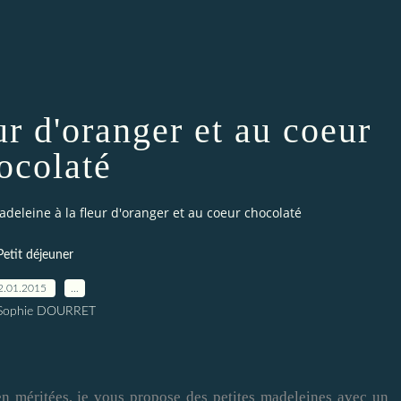
ur d'oranger et au coeur
ocolaté
deleine à la fleur d'oranger et au coeur chocolaté
Petit déjeuner
2.01.2015
…
 Sophie DOURRET
n méritées, je vous propose des petites madeleines avec un