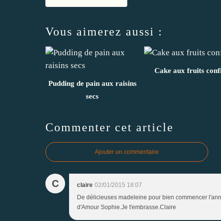
Vous aimerez aussi :
Cake aux fruits conf
Pudding de pain aux raisins
secs
Commenter cet article
Ajouter un commentaire
C
claire
02/01/2015 18:07
De délicieuses madeleine pour bien commencer l'ann
d'Amour Sophie.Je t'embrasse.Claire