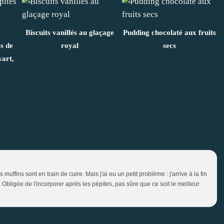
Biscuits vanillés au glaçage
Pudding chocolaté aux fruits
es de
royal
secs
wart,
s muffins sont en train de cuire. Mais j'ai eu un petit problème : j'arrive à la fin
re. Obligée de l'incorporer aprés les pépites, pas sûre que ce soit le meilleur