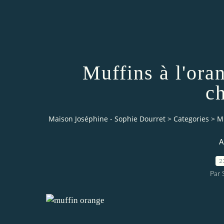
Muffins à l'ora
c
Maison Joséphine - Sophie Dourret
>
Categories
>
Mu
A
2
Par