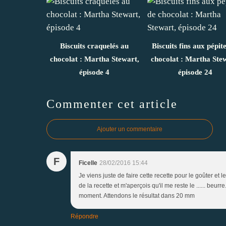
Biscuits craquelés au
Biscuits fins aux pépit
chocolat : Martha Stewart,
chocolat : Martha Ste
épisode 4
épisode 24
Commenter cet article
Ajouter un commentaire
F
Ficelle
28/02/2016 15:44
Je viens juste de faire cette recette pour le goûter et le
de la recette et m'aperçois qu'il me reste le ...... beur
moment. Attendons le résultat dans 20 mm
Répondre