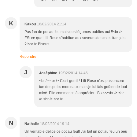
K
Kakou
18/02/2014 21:14
Pas fan de pot au feu mais des légumes oubliés oui !!<br />
ESt ce que Lili-Rose s'habitue aux saveurs des mets français
?!<br /> Bisous
Répondre
J
Joséphine
19/02/2014 14:46
<br /> <br /> C'est gentil ! Lili-Rose n'est pas encore
fan des petits morceaux mais je lui fais goûter de tout
mixé. Elle commence à apprécier ! Bizzzz<br /> <br
/> <br /> <br />
N
Nathalie
18/02/2014 19:14
Un véritable délice ce pot au feu!! J'ai fait un pot au feu un peu