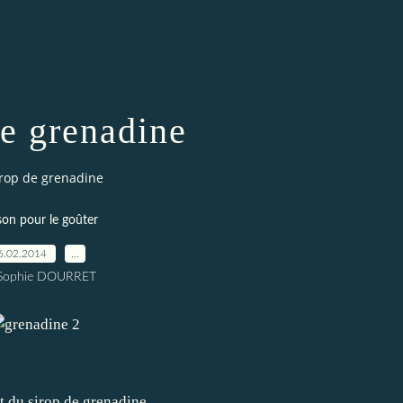
de grenadine
irop de grenadine
son pour le goûter
6.02.2014
…
 Sophie DOURRET
t du sirop de grenadine...