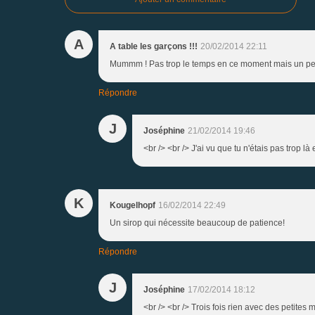
A
A table les garçons !!!
20/02/2014 22:11
Mummm ! Pas trop le temps en ce moment mais un petit
Répondre
J
Joséphine
21/02/2014 19:46
<br /> <br /> J'ai vu que tu n'étais pas trop l
K
Kougelhopf
16/02/2014 22:49
Un sirop qui nécessite beaucoup de patience!
Répondre
J
Joséphine
17/02/2014 18:12
<br /> <br /> Trois fois rien avec des petites m