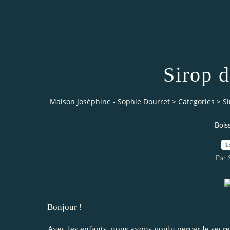
Sirop 
Maison Joséphine - Sophie Dourret
>
Categories
>
S
Bois
1
Par
Bonjour !
Avec les enfants, nous avons voulu percer le secre