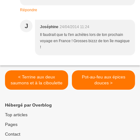
Répondre
J
Joséphine
24/04/2014 11:24
Il faudrait que tu t'en achètes lors de ton prochain
voyage en France ! Grosses bizzz de ton île magique
!
< Terrine aux deux
Pot-au-feu aux épices
saumons et à la ciboulette
douces >
Hébergé par Overblog
Top articles
Pages
Contact