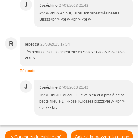
J
Joséphine
27/08/2013 21:42
<br /> <br /> Ah oui, j'ai vu, ton far est très beau !
Bizzzz<br /> <br /> <br /> <br />
R
rebecca
25/08/2013 17:54
très beau dessert comment elle va SARA? GROS BISOUS A
VOUS
Répondre
J
Joséphine
27/08/2013 21:42
<br /> <br /> Coucou ! Elle va bien et a profité de sa
petite filleule Lili-Rose ! Grosses bizzzz<br /> <br />
<br /> <br />
< Concours de cuisine été
Cake à la mozzarella et aux