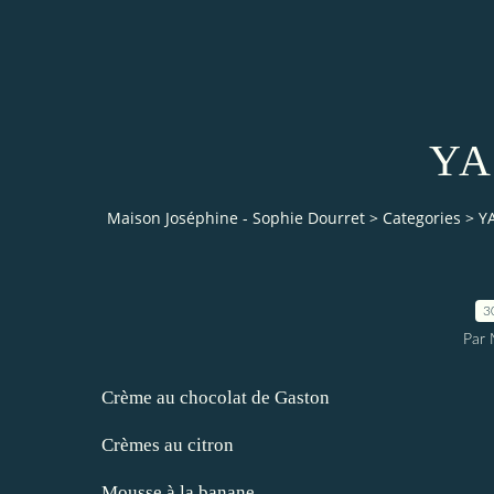
YA
Maison Joséphine - Sophie Dourret
>
Categories
>
Y
3
Par 
Crème au chocolat de Gaston
Crèmes au citron
Mousse à la banane