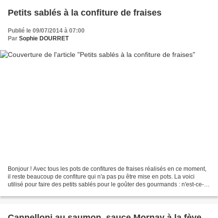
Petits sablés à la confiture de fraises
Publié le 09/07/2014 à 07:00
Par
Sophie DOURRET
Bonjour ! Avec tous les pots de confitures de fraises réalisés en ce moment,
il reste beaucoup de confiture qui n'a pas pu être mise en pots. La voici
utilisé pour faire des petits sablés pour le goûter des gourmands : n'est-ce-
pas Denis ? Passez un bon...
Cannelloni au saumon, sauce Mornay à la fève