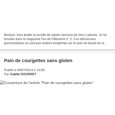
Bonjour, Voici testée la recette de sablés viennois de chez Ladurée. Je l'ai
trouvée dans le magazine Fou de Pâtisserie n° 2. Ces délicieuses
gourmandises ne sont pas restées longtemps sur le plan de travail de la
cuisine... si vous voyez ce que je veux...
Pain de courgettes sans gluten
Publié le 09/07/2014 à 14:00
Par
Sophie DOURRET