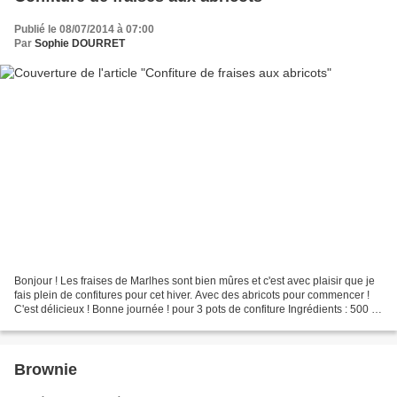
Publié le 08/07/2014 à 07:00
Par
Sophie DOURRET
Bonjour ! Les fraises de Marlhes sont bien mûres et c'est avec plaisir que je
fais plein de confitures pour cet hiver. Avec des abricots pour commencer !
C'est délicieux ! Bonne journée ! pour 3 pots de confiture Ingrédients : 500 g.
de fraises lavées...
Brownie