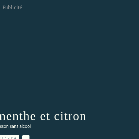
Publicité
menthe et citron
sson sans alcool
0.05.2014
…