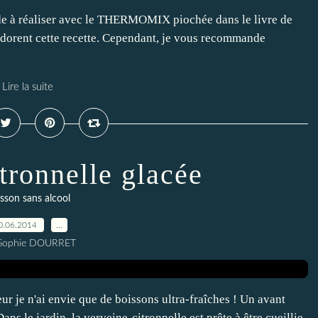
ade à réaliser avec le THERMOMIX piochée dans le livre de
rent cette recette. Cependant, je vous recommande
Lire la suite
tronnelle glacée
sson sans alcool
0.06.2014
…
 Sophie DOURRET
ur je n'ai envie que de boissons ultra-fraîches ! Un avant
ans le jardin, la verveine-citronnelle est prête à être cueillie.