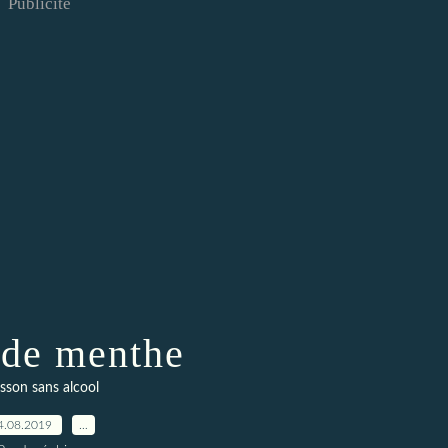
Publicité
 de menthe
sson sans alcool
4.08.2019
…