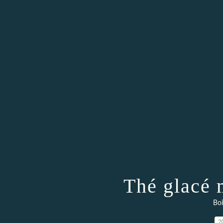
Thé glacé 
Boi
2