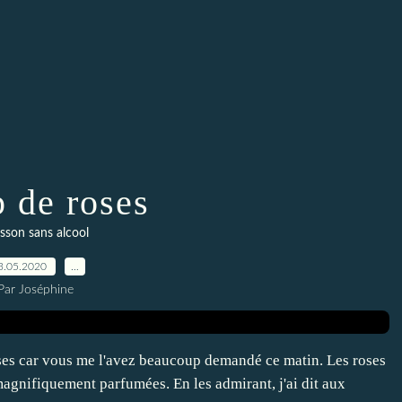
p de roses
sson sans alcool
3.05.2020
…
Par Joséphine
oses car vous me l'avez beaucoup demandé ce matin. Les roses
magnifiquement parfumées. En les admirant, j'ai dit aux