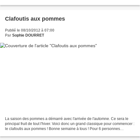
coup d'essai... puisque je...
Clafoutis aux pommes
Publié le 08/10/2012 à 07:00
Par
Sophie DOURRET
La saison des pommes a démarré avec l'arrivée de l'automne. Ce sera le
principal fruit de tout l'hiver. Voici donc un grand classique pour commencer :
le clafoutis aux pommes ! Bonne semaine à tous ! Pour 6 personnes
Ingrédients : 4 pommes 2 cuillères...