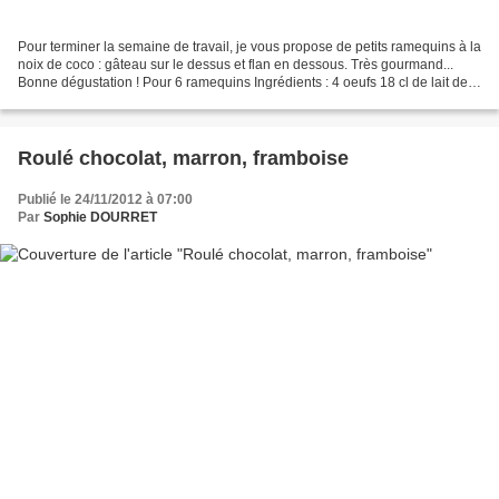
Pour terminer la semaine de travail, je vous propose de petits ramequins à la
noix de coco : gâteau sur le dessus et flan en dessous. Très gourmand...
Bonne dégustation ! Pour 6 ramequins Ingrédients : 4 oeufs 18 cl de lait de
coco 125 g. de noix de coco...
Roulé chocolat, marron, framboise
Publié le 24/11/2012 à 07:00
Par
Sophie DOURRET