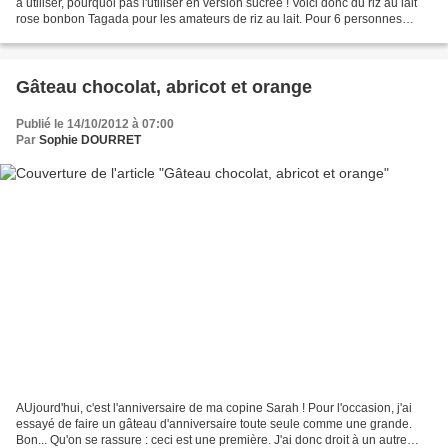
à utiliser, pourquoi pas l'utiliser en version sucrée ! Voici donc du riz au lait
rose bonbon Tagada pour les amateurs de riz au lait. Pour 6 personnes
Ingrédients : 1 litre de...
Gâteau chocolat, abricot et orange
Publié le 14/10/2012 à 07:00
Par
Sophie DOURRET
AUjourd'hui, c'est l'anniversaire de ma copine Sarah ! Pour l'occasion, j'ai
essayé de faire un gâteau d'anniversaire toute seule comme une grande.
Bon... Qu'on se rassure : ceci est une première. J'ai donc droit à un autre