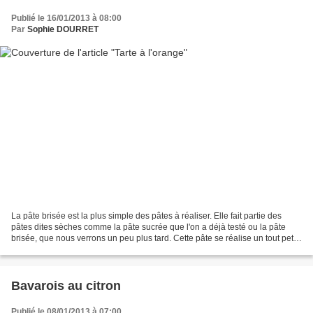
Publié le 16/01/2013 à 08:00
Par
Sophie DOURRET
La pâte brisée est la plus simple des pâtes à réaliser. Elle fait partie des
pâtes dites sèches comme la pâte sucrée que l'on a déjà testé ou la pâte
brisée, que nous verrons un peu plus tard. Cette pâte se réalise un tout petit
peu sucrée puisque lorsqu'elle...
Bavarois au citron
Publié le 08/01/2013 à 07:00