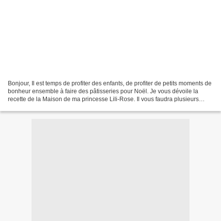
Bonjour, Il est temps de profiter des enfants, de profiter de petits moments de
bonheur ensemble à faire des pâtisseries pour Noël. Je vous dévoile la
recette de la Maison de ma princesse Lili-Rose. Il vous faudra plusieurs
jours pour la réaliser : Un...