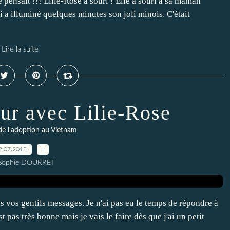
e pensait !!! Lilie-Rose a souri ! Elle a souri à sa maman
 a illuminé quelques minutes son joli minois. C'était
Lire la suite
our avec Lilie-Rose
de l'adoption au Vietnam
2.07.2013
…
 Sophie DOURRET
s vos gentils messages. Je n'ai pas eu le temps de répondre à
 pas très bonne mais je vais le faire dès que j'ai un petit