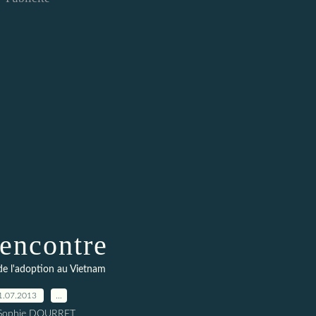
rencontre
de l'adoption au Vietnam
1.07.2013
…
 Sophie DOURRET