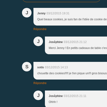
J
Jenny
03/12/2015 19:31
Quel beaux cookies, je suis fan de l'idée de cookie de 
Répondre
J
Joséphine
03/12/2015 21:12
Merci Jenny ! En petits cadeaux de table c'est
S
sotis
03/12/2015 14:13
chouette des cookies!!!!! je t'en pique un!!! gros bisous
Répondre
J
Joséphine
03/12/2015 21:11
Ohhh !