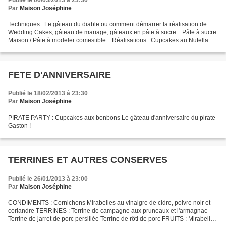
Publié le 06/03/2013 à 23:30
Par
Maison Joséphine
Techniques : Le gâteau du diable ou comment démarrer la réalisation de
Wedding Cakes, gâteau de mariage, gâteaux en pâte à sucre... Pâte à sucre
Maison / Pâte à modeler comestible... Réalisations : Cupcakes au Nutella
chapeautés de pâte à sucre Gâteau...
FETE D'ANNIVERSAIRE
Publié le 18/02/2013 à 23:30
Par
Maison Joséphine
PIRATE PARTY : Cupcakes aux bonbons Le gâteau d'anniversaire du pirate
Gaston !
TERRINES ET AUTRES CONSERVES
Publié le 26/01/2013 à 23:00
Par
Maison Joséphine
CONDIMENTS : Cornichons Mirabelles au vinaigre de cidre, poivre noir et
coriandre TERRINES : Terrine de campagne aux pruneaux et l'armagnac
Terrine de jarret de porc persillée Terrine de rôti de porc FRUITS : Mirabelles