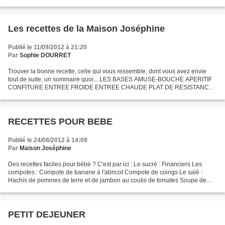
Les recettes de la Maison Joséphine
Publié le 11/09/2012 à 21:20
Par
Sophie DOURRET
Trouver la bonne recette, celle qui vous ressemble, dont vous avez envie
tout de suite, un sommaire quoi... LES BASES AMUSE-BOUCHE APERITIF
CONFITURE ENTREE FROIDE ENTREE CHAUDE PLAT DE RESISTANCE
ACCOMPAGNEMENT BARBECUE FROMAGE GOUTER A L'HEURE DU
THE...
RECETTES POUR BEBE
Publié le 24/08/2012 à 14:09
Par
Maison Joséphine
Des recettes faciles pour bébé ? C'est par ici : Le sucré : Financiers Les
compotes : Compote de banane à l'abricot Compote de coings Le salé :
Hachis de pommes de terre et de jambon au coulis de tomates Soupe de
courge muscade à la semoule
PETIT DEJEUNER