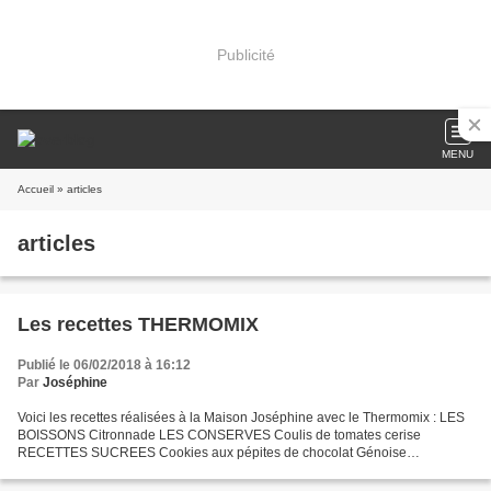
Publicité
MENU
Accueil
» articles
articles
Les recettes THERMOMIX
Publié le 06/02/2018 à 16:12
Par
Joséphine
Voici les recettes réalisées à la Maison Joséphine avec le Thermomix : LES
BOISSONS Citronnade LES CONSERVES Coulis de tomates cerise
RECETTES SUCREES Cookies aux pépites de chocolat Génoise
Madeleines Petits biscuits sucrés RECETTES SALEES Boeuf Stoganoff...