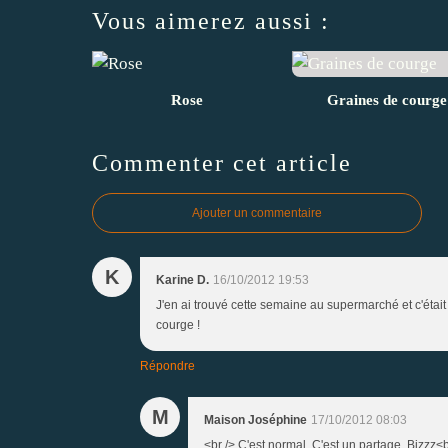
Vous aimerez aussi :
Rose
Graines de courge
Commenter cet article
Ajouter un commentaire
K
Karine D.
16/10/2012 19:53
J'en ai trouvé cette semaine au supermarché et c'était l
courge !
Répondre
M
Maison Joséphine
17/10/2012 08:03
<br /> C'est normal. C'est un partage. Bizzz<br