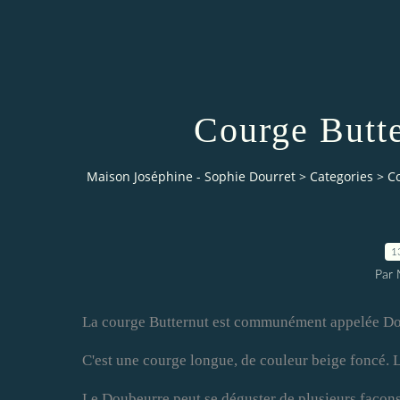
Courge Butt
Maison Joséphine - Sophie Dourret
>
Categories
>
C
1
Par 
La courge Butternut est communément appelée Do
C'est une courge longue, de couleur beige foncé. L
Le Doubeurre peut se déguster de plusieurs façons