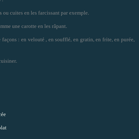
s ou cuites en les farcissant par exemple.
omme une carotte en les râpant.
 façons : en velouté , en soufflé, en gratin, en frite, en purée,
cuisiner.
cée
lat