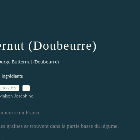
ernut (Doubeurre)
ourge Butternut (Doubeurre)
Ingrédients
3.10.2012
…
Maison Joséphine
ubeurre en France.
es graines se trouvent dans la partie basse du légume.
 :