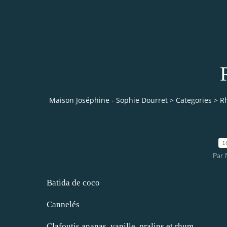
Maison Joséphine - Sophie Dourret
>
Categories
>
R
1
Par 
Batida de coco
Cannelés
Clafoutis ananas, vanille, pralins et rhum