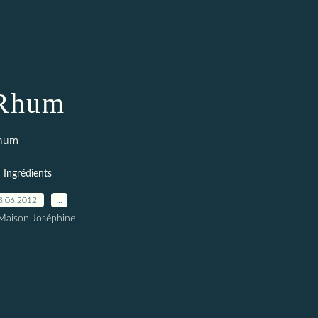
Rhum
hum
Ingrédients
8.06.2012
…
Maison Joséphine