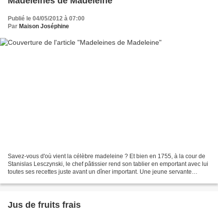
Madeleines de Madeleine
Publié le 04/05/2012 à 07:00
Par
Maison Joséphine
Savez-vous d'où vient la célèbre madeleine ? Et bien en 1755, à la cour de
Stanislas Lesczynski, le chef pâtissier rend son tablier en emportant avec lui
toutes ses recettes juste avant un dîner important. Une jeune servante
propose de réaliser des gâteaux...
Jus de fruits frais