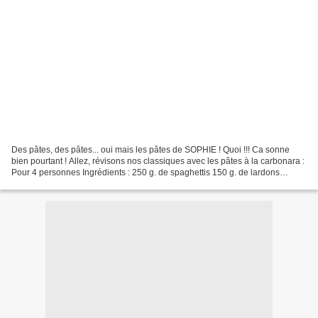
Des pâtes, des pâtes... oui mais les pâtes de SOPHIE ! Quoi !!! Ca sonne
bien pourtant ! Allez, révisons nos classiques avec les pâtes à la carbonara :
Pour 4 personnes Ingrédients : 250 g. de spaghettis 150 g. de lardons
natures ou du lard coupé en lamelles...