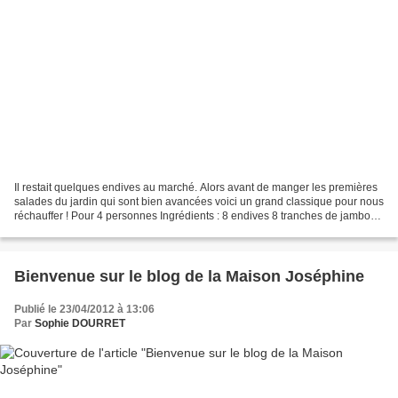
Il restait quelques endives au marché. Alors avant de manger les premières
salades du jardin qui sont bien avancées voici un grand classique pour nous
réchauffer ! Pour 4 personnes Ingrédients : 8 endives 8 tranches de jambon
cuit 70 g. de gruyère râpé...
Bienvenue sur le blog de la Maison Joséphine
Publié le 23/04/2012 à 13:06
Par
Sophie DOURRET