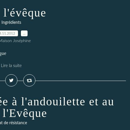
 l'évêque
Ingrédients
3.11.2012
…
Maison Joséphine
êque
Lire la suite
ée à l'andouilette et au
 l'Evêque
at de résistance