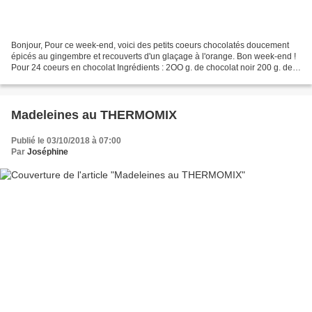
Bonjour, Pour ce week-end, voici des petits coeurs chocolatés doucement
épicés au gingembre et recouverts d'un glaçage à l'orange. Bon week-end !
Pour 24 coeurs en chocolat Ingrédients : 2OO g. de chocolat noir 200 g. de
beurre doux 100 g. de sucre en...
Madeleines au THERMOMIX
Publié le 03/10/2018 à 07:00
Par
Joséphine