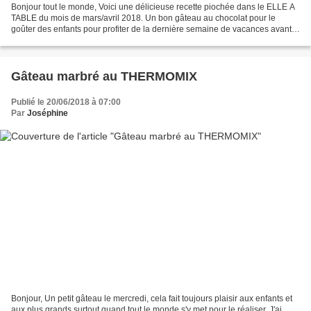
Bonjour tout le monde, Voici une délicieuse recette piochée dans le ELLE A
TABLE du mois de mars/avril 2018. Un bon gâteau au chocolat pour le
goûter des enfants pour profiter de la dernière semaine de vacances avant
la rentrée scolaire. Passez une belle...
Gâteau marbré au THERMOMIX
Publié le 20/06/2018 à 07:00
Par
Joséphine
Bonjour, Un petit gâteau le mercredi, cela fait toujours plaisir aux enfants et
aux plus grands surtout quand tout le monde s'y met pour le réaliser. J'ai