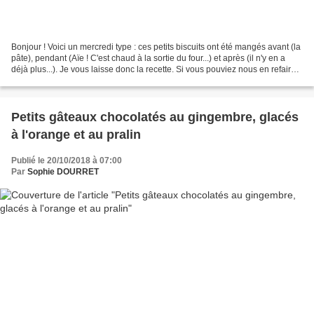
Bonjour ! Voici un mercredi type : ces petits biscuits ont été mangés avant (la
pâte), pendant (Aïe ! C'est chaud à la sortie du four...) et après (il n'y en a
déjà plus...). Je vous laisse donc la recette. Si vous pouviez nous en refaire...
Bonne journée...
Petits gâteaux chocolatés au gingembre, glacés
à l'orange et au pralin
Publié le 20/10/2018 à 07:00
Par
Sophie DOURRET