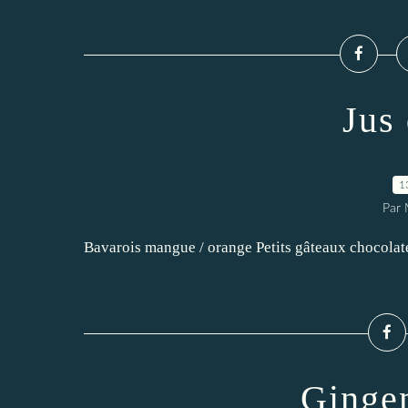
Jus
1
Par 
Bavarois mangue / orange Petits gâteaux chocolaté
Gingem