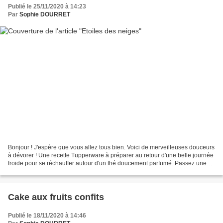
Publié le 25/11/2020 à 14:23
Par
Sophie DOURRET
Bonjour ! J'espère que vous allez tous bien. Voici de merveilleuses douceurs
à dévorer ! Une recette Tupperware à préparer au retour d'une belle journée
froide pour se réchauffer autour d'un thé doucement parfumé. Passez une
belle journée ! Pour une trentaine...
Cake aux fruits confits
Publié le 18/11/2020 à 14:46