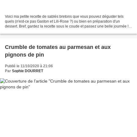
Voici ma petite recette de sablés bretons que vous pouvez déguster tels
quels (n'est-ce pas Gaston et Lili-Rose ?) ou bien en préparation d'un
dessert. Bref, gardez la recette sous le coude et passez une belle journée !
Pour 12 sablés Ingrédients : 80...
Crumble de tomates au parmesan et aux
pignons de pin
Publié le 11/10/2020 à 21:06
Par
Sophie DOURRET