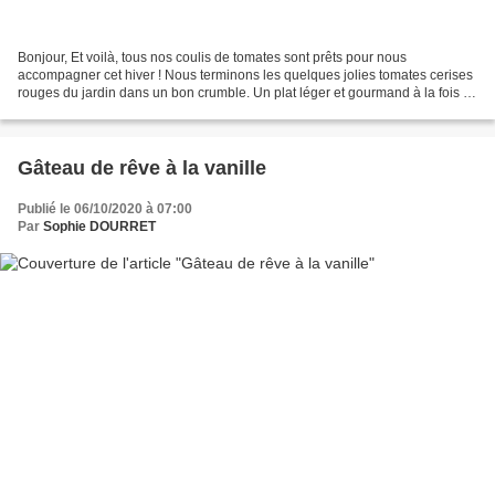
Bonjour, Et voilà, tous nos coulis de tomates sont prêts pour nous
accompagner cet hiver ! Nous terminons les quelques jolies tomates cerises
rouges du jardin dans un bon crumble. Un plat léger et gourmand à la fois !
A tester avec de belles tomates juteuses...
Gâteau de rêve à la vanille
Publié le 06/10/2020 à 07:00
Par
Sophie DOURRET