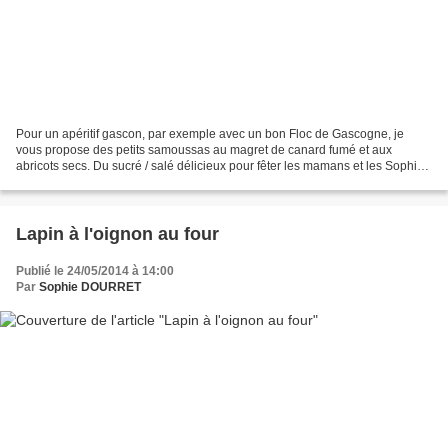
Pour un apéritif gascon, par exemple avec un bon Floc de Gascogne, je
vous propose des petits samoussas au magret de canard fumé et aux
abricots secs. Du sucré / salé délicieux pour fêter les mamans et les Sophie
aujourd'hui ! Pour 12 samoussas Ingrédients...
Lapin à l'oignon au four
Publié le 24/05/2014 à 14:00
Par
Sophie DOURRET