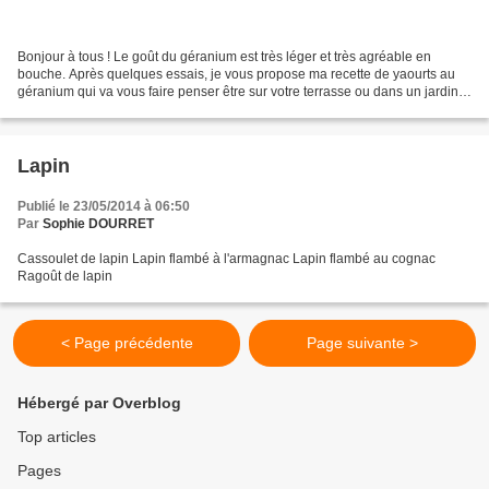
Bonjour à tous ! Le goût du géranium est très léger et très agréable en
bouche. Après quelques essais, je vous propose ma recette de yaourts au
géranium qui va vous faire penser être sur votre terrasse ou dans un jardin
rempli de fleurs. Pour 8 yaourts...
Lapin
Publié le 23/05/2014 à 06:50
Par
Sophie DOURRET
Cassoulet de lapin Lapin flambé à l'armagnac Lapin flambé au cognac
Ragoût de lapin
< Page précédente
Page suivante >
Hébergé par Overblog
Top articles
Pages