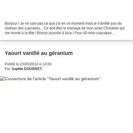
Bonjour ! Je ne sais pas ce que j'ai en ce moment mais je n'arrête pas de
réaliser des cupcakes... Ce doit être le mariage de mon amie Christelle qui
me monte à la tête ! Bonne journée à tous ! Pour 40 mini-cupcakes
Ingrédients : Gateau à la vanille 250...
Yaourt vanillé au géranium
Publié le 23/05/2014 à 14:00
Par
Sophie DOURRET