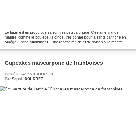
Le lapin est un produit de saison très peu calorique. C'est une viande
maigre, comme le poulet et la dinde, très bonne pour la santé car riche en
omége 3, fer et vitamines B. Une recette rapide et de saison si la recette
d'hier (lapin flambé à l'armagnac)...
Cupcakes mascarpone de framboises
Publié le 24/05/2014 à 07:00
Par
Sophie DOURRET