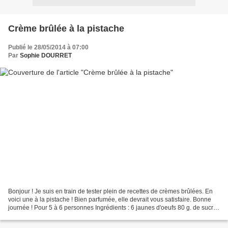
Crème brûlée à la pistache
Publié le 28/05/2014 à 07:00
Par
Sophie DOURRET
Bonjour ! Je suis en train de tester plein de recettes de crèmes brûlées. En
voici une à la pistache ! Bien parfumée, elle devrait vous satisfaire. Bonne
journée ! Pour 5 à 6 personnes Ingrédients : 6 jaunes d'oeufs 80 g. de sucre
en poudre 25 cl de lait...