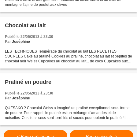
montagne Tajine de poulet aux olives
Chocolat au lait
Publié le 22/05/2013 à 23:30
Par
Joséphine
LES TECHNIQUES Tempérage du chocolat au lait LES RECETTES
SUCREES Cake au praliné Cookies au praliné, chocolat au lait et pépites de
chocolat noir Weiss Cupcakes au chocolat au lait... de coco Cupcakes aux
pépites de noisettes et chocolat au lait Eclair...
Praliné en poudre
Publié le 22/05/2013 à 23:30
Par
Joséphine
QUESAKO ? Chocolat Weiss a imaginé un praliné exceptionnel sous forme
de poudre. Pour rappel, le praliné est un mélange d'amandes et de
noisettes. Ces fruits secs sont torréfiés et sucrés pour obtenir le praliné ! Le
praliné est généralement trouvé sous...
< Page précédente
Page suivante >