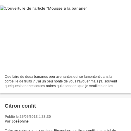
Que faire de deux bananes peu avenantes qui se lamentent dans la
corbeille de fruits ? J'ai un peu honte de vous l'avouer mais j'ai souvent
quelques bananes toutes noires qui attendent que je veuille bien les
utiliser... Comme je déteste le gaspillage,...
Citron confit
Publié le 25/05/2013 à 23:30
Par
Joséphine
Cake au chèvre et aux graines Financiers au citron confit et au miel de