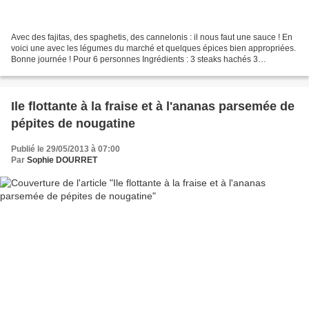
Avec des fajitas, des spaghetis, des cannelonis : il nous faut une sauce ! En
voici une avec les légumes du marché et quelques épices bien appropriées.
Bonne journée ! Pour 6 personnes Ingrédients : 3 steaks hachés 3
courgettes 6 tomates 1 gousse d'ail...
Ile flottante à la fraise et à l'ananas parsemée de
pépites de nougatine
Publié le 29/05/2013 à 07:00
Par
Sophie DOURRET